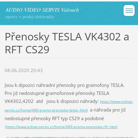
AUDIO VIDEO SERVIS Valouch
opravy + prodej elektroniky
Přenosky TESLA VK4302 a
RFT CS29
08.06.2020 20:43
Jsou k dipozici náhradní přenosky pro gramofony TESLA.
Pro již nedostupné gramofonové přenosky TESLA
VK4302,4202 atd jsou k dispozici náhrady:
https://www.eshop-
a náhrada pro již
servis.cz/home/488-gramo-prenoska-tesla-.html
nedostupné přenosky RFT typ CS29 a podobné
:
https://www.eshop-servis.cz/home/489-gramo-prenoska-rft-.html