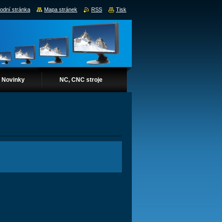
odní stránka
Mapa stránek
RSS
Tisk
Novinky
NC, CNC stroje