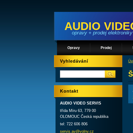
AUDIO VIDE
opravy + prodej elektroniky
Opravy
Prodej
Vyhledávání
Úv
Š
Kontakt
AUDIO VIDEO SERVIS
třída Míru 63, 779 00
OLOMOUC Česká republika
tel: 722 606 806
servis.a
v@volny.
cz