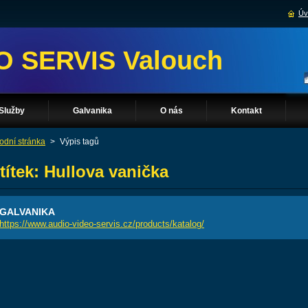
Úv
O SERVIS Valouch
Služby
Galvanika
O nás
Kontakt
odní stránka
>
Výpis tagů
títek: Hullova vanička
GALVANIKA
https://www.audio-video-servis.cz/products/katalog/