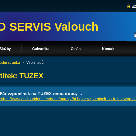
Úv
O SERVIS Valouch
Služby
Galvanika
O nás
Kontakt
odní stránka
>
Výpis tagů
títek: TUZEX
Pár vzpomínek na TUZEX-ovou dobu, ...
https://www.audio-video-servis.cz/opravy/hi-fi/par-vzpominek-na-tuzexovou-d