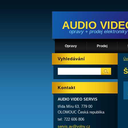
AUDIO VIDE
opravy + prodej elektroniky
Opravy
Prodej
Vyhledávání
Úv
Š
Kontakt
AUDIO VIDEO SERVIS
třída Míru 63, 779 00
OLOMOUC Česká republika
tel: 722 606 806
servis.a
v@volny.
cz