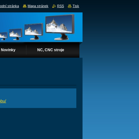
odní stránka
Mapa stránek
RSS
Tisk
Novinky
NC, CNC stroje
obu/