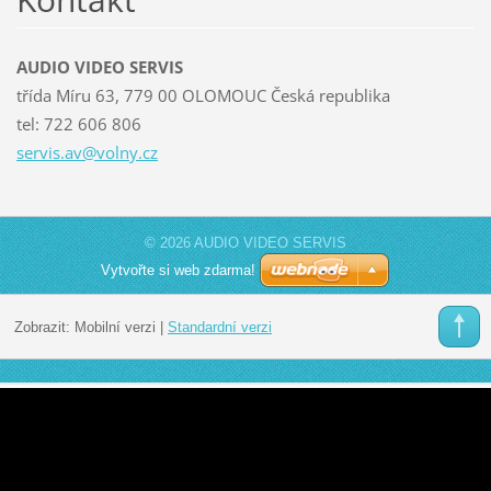
AUDIO VIDEO SERVIS
třída Míru 63, 779 00 OLOMOUC Česká republika
tel: 722 606 806
servis.a
v@volny.
cz
© 2026 AUDIO VIDEO SERVIS
Vytvořte si web zdarma!
Zobrazit:
Mobilní verzi
|
Standardní verzi