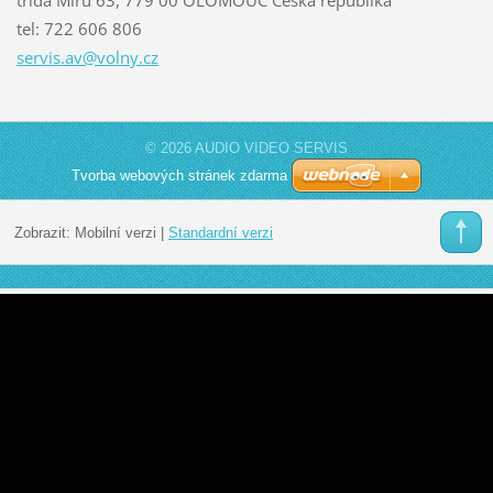
tel: 722 606 806
servis.a
v@volny.
cz
© 2026 AUDIO VIDEO SERVIS
Tvorba webových stránek zdarma
Zobrazit:
Mobilní verzi
|
Standardní verzi