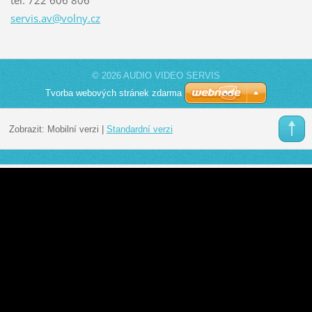
servis.a
v@volny.
cz
© 2026 AUDIO VIDEO SERVIS
Tvorba webových stránek zdarma
Zobrazit:
Mobilní verzi
|
Standardní verzi