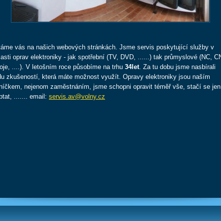
táme vás na našich webových stránkách. Jsme servis poskytující služby v
lasti oprav elektroniky - jak spotřební (TV, DVD, ......) tak průmyslové (NC, 
roje, ....). V letošním roce působíme na trhu
34let
. Za tu dobu jsme nasbírali
du zkušeností, která máte možnost využít. Opravy elektroniky jsou naším
níčkem, nejenom zaměstnáním, jsme schopni opravit téměř vše, stačí se jen
tat, ....... email:
servi
s.av@volny.cz