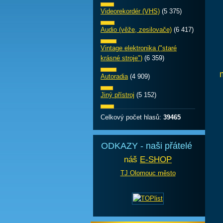
Videorekordér (VHS)
(5 375)
Audio (věže, zesilovače)
(6 417)
Vintage elektronika ("staré
krásné stroje")
(6 359)
Autoradia
(4 909)
Jiný přístroj
(5 152)
Celkový počet hlasů:
39465
ODKAZY - naši přátelé
náš
E-SHOP
TJ Olomouc město