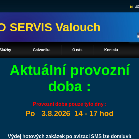
Úv
O SERVIS Valouch
Služby
Galvanika
O nás
Kontakt
Aktuální provozní
doba :
Provozní doba pouze tyto dny :
Po 3.8.2026 14 - 17 hod
Výdej hotových zakázek po avizaci SMS lze domluvit