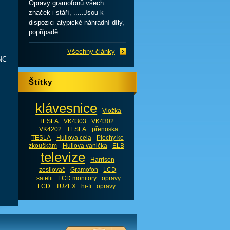
Opravy gramofonů všech
značek i stáří, .....Jsou k
dispozici atypické náhradní díly,
popřípadě...
Všechny články
CNC
Štítky
klávesnice
Vložka
TESLA
VK4303
VK4302
VK4202
TESLA
přenoska
TESLA
Hullova cela
Plechy ke
zkouškám
Hullova vanička
ELB
televize
Harrison
zesilovač
Gramofon
LCD
satelit
LCD monitory
opravy
LCD
TUZEX
hi-fi
opravy