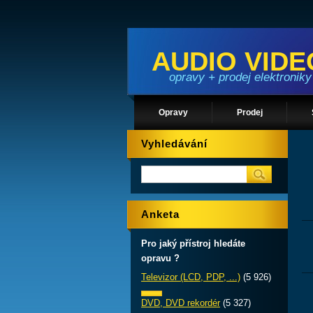
AUDIO VIDE
opravy + prodej elektroniky
Opravy
Prodej
Vyhledávání
Anketa
Pro jaký přístroj hledáte
opravu ?
Televizor (LCD, PDP, ...)
(5 926)
DVD, DVD rekordér
(5 327)