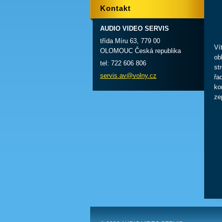
Kontakt
AUDIO VIDEO SERVIS
třída Míru 63, 779 00
Ví
OLOMOUC Česká republika
ob
tel: 722 606 806
st
servis.a
v@volny.
cz
řa
ko
zep