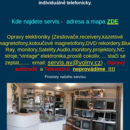
individuálně telefonicky.
Kde najdete servis - adresa a mapa
ZDE
Opravy elektroniky (Zesilovače,receivery,kazetové
magnetofony,kotoučové magnetofony,DVD rekordery,Blu
Ray, monitory,Satelity,Audio,monitory,projektory,NC
stroje,"vintage" elektronika,prostě cokoliv, ... stačí se
servis.av@volny.cz
zeptat,...... email:
) .
Opravy
autoradií
a
Televizorů
neprovádíme !!!!
Prostory našeho servisu