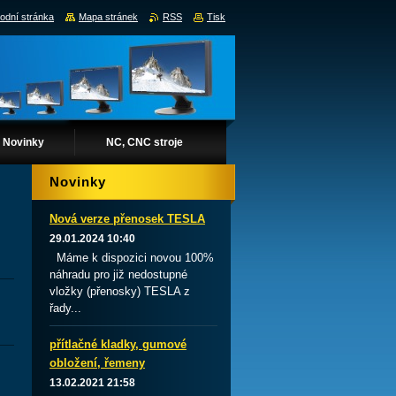
odní stránka
Mapa stránek
RSS
Tisk
Novinky
NC, CNC stroje
Novinky
Nová verze přenosek TESLA
29.01.2024 10:40
Máme k dispozici novou 100%
náhradu pro již nedostupné
vložky (přenosky) TESLA z
řady...
přítlačné kladky, gumové
obložení, řemeny
13.02.2021 21:58