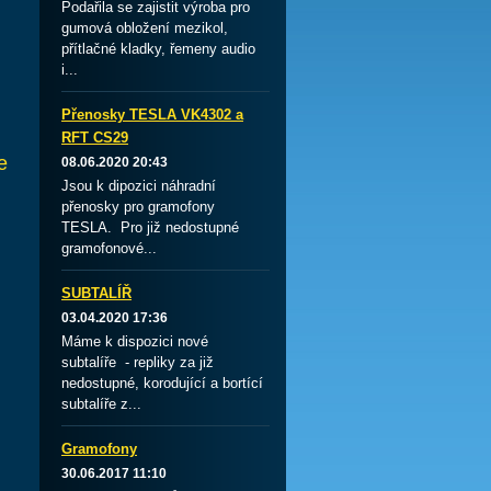
Podařila se zajistit výroba pro
gumová obložení mezikol,
přítlačné kladky, řemeny audio
i...
Přenosky TESLA VK4302 a
RFT CS29
e
08.06.2020 20:43
Jsou k dipozici náhradní
přenosky pro gramofony
TESLA. Pro již nedostupné
gramofonové...
SUBTALÍŘ
03.04.2020 17:36
Máme k dispozici nové
subtalíře - repliky za již
nedostupné, korodující a bortící
subtalíře z...
Gramofony
30.06.2017 11:10